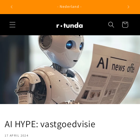
Meteen
naar de
- Nederland -
content
Winkelwagen
AI HYPE: vastgoedvisie
17 APRIL 2024